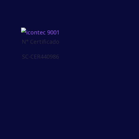
N° Certificado
SC-CER440986