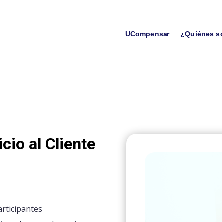
UCompensar
¿Quiénes 
cio al Cliente
articipantes