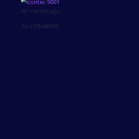
N° Certificado
SC-CER440986