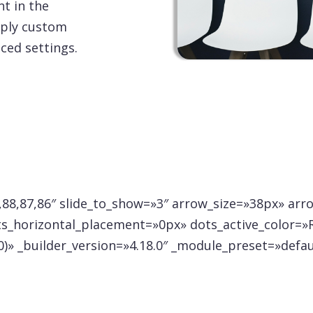
nt in the
pply custom
ced settings.
,88,87,86″ slide_to_show=»3″ arrow_size=»38px» ar
_horizontal_placement=»0px» dots_active_color=»R
)» _builder_version=»4.18.0″ _module_preset=»defaul