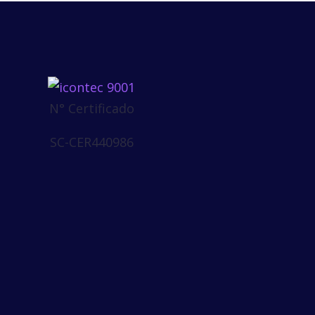
N° Certificado
SC-CER440986