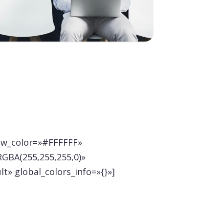
row_color=»#FFFFFF»
GBA(255,255,255,0)»
t» global_colors_info=»{}»]